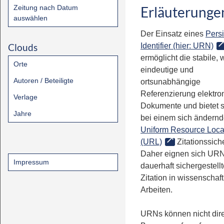
Zeitung nach Datum
Erläuterunge
auswählen
Der Einsatz eines
Persi
Clouds
Identifier (hier: URN)
ermöglicht die stabile, 
Orte
eindeutige und
Autoren / Beteiligte
ortsunabhängige
Referenzierung elektro
Verlage
Dokumente und bietet 
Jahre
bei einem sich ändern
Uniform Resource Loca
(URL)
Zitationssiche
Daher eignen sich URN
Impressum
dauerhaft sichergestell
Zitation in wissenschaf
Arbeiten.
URNs können nicht dire