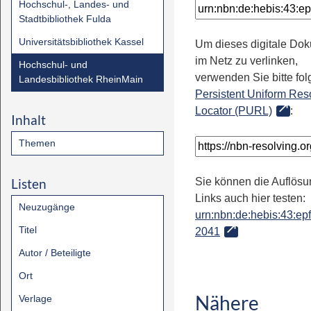
Hochschul-, Landes- und
Stadtbibliothek Fulda
Universitätsbibliothek Kassel
Um dieses digitale Do
im Netz zu verlinken,
Hochschul- und
verwenden Sie bitte fo
Landesbibliothek RheinMain
Persistent Uniform Res
Locator (PURL)
:
Inhalt
Themen
Listen
Sie können die Auflösu
Links auch hier testen:
Neuzugänge
urn:nbn:de:hebis:43:epfl
Titel
2041
Autor / Beteiligte
Ort
Nähere
Verlage