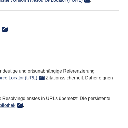
sistent Uniform Resource Locator (PURL)
:
0
 eindeutige und ortsunabhängige Referenzierung
rce Locator (URL)
Zitationssicherheit. Daher eignen
 Resolvingdienstes in URLs übersetzt. Die persistente
bliothek
.