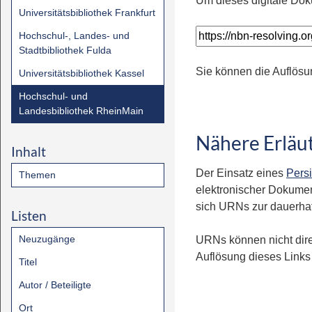
Um dieses digitale Dok
Universitätsbibliothek Frankfurt
Hochschul-, Landes- und
Stadtbibliothek Fulda
Sie können die Auflösu
Universitätsbibliothek Kassel
Hochschul- und
Landesbibliothek RheinMain
Nähere Erläu
Inhalt
Der Einsatz eines
Persi
Themen
elektronischer Dokumen
sich URNs zur dauerhaft
Listen
Neuzugänge
URNs können nicht dire
Auflösung dieses Links 
Titel
Autor / Beteiligte
Ort