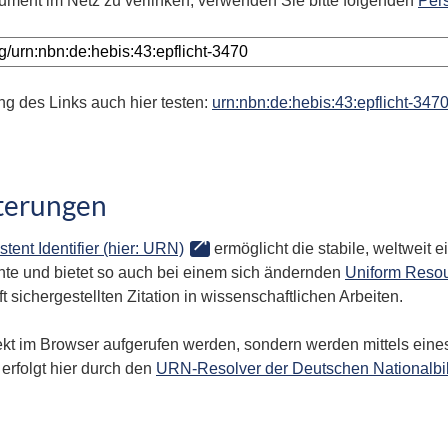
ument im Netz zu verlinken, verwenden Sie bitte folgenden
Per
ng des Links auch hier testen:
urn:nbn:de:hebis:43:epflicht-347
terungen
stent Identifier (hier: URN)
ermöglicht die stabile, weltweit
te und bietet so auch bei einem sich ändernden
Uniform Resou
 sichergestellten Zitation in wissenschaftlichen Arbeiten.
kt im Browser aufgerufen werden, sondern werden mittels eines
erfolgt hier durch den
URN-Resolver der Deutschen Nationalbi