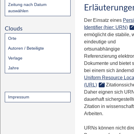
Zeitung nach Datum
Erläuterunge
auswählen
Der Einsatz eines
Persi
Clouds
Identifier (hier: URN)
ermöglicht die stabile, 
Orte
eindeutige und
Autoren / Beteiligte
ortsunabhängige
Referenzierung elektro
Verlage
Dokumente und bietet 
Jahre
bei einem sich ändern
Uniform Resource Loca
(URL)
Zitationssiche
Daher eignen sich URN
Impressum
dauerhaft sichergestell
Zitation in wissenschaf
Arbeiten.
URNs können nicht dire