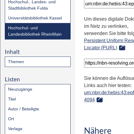
Hochschul-, Landes- und
Stadtbibliothek Fulda
Universitätsbibliothek Kassel
Um dieses digitale Do
im Netz zu verlinken,
Hochschul- und
verwenden Sie bitte fo
Landesbibliothek RheinMain
Persistent Uniform Res
Locator (PURL)
:
Inhalt
Themen
Listen
Sie können die Auflösu
Links auch hier testen:
Neuzugänge
urn:nbn:de:hebis:43:epfl
Titel
4094
Autor / Beteiligte
Ort
Nähere
Verlage