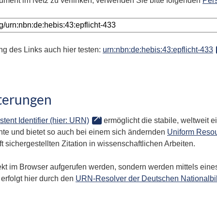
ument im Netz zu verlinken, verwenden Sie bitte folgenden
Per
ng des Links auch hier testen:
urn:nbn:de:hebis:43:epflicht-433
terungen
stent Identifier (hier: URN)
ermöglicht die stabile, weltweit
te und bietet so auch bei einem sich ändernden
Uniform Resou
 sichergestellten Zitation in wissenschaftlichen Arbeiten.
kt im Browser aufgerufen werden, sondern werden mittels eines
erfolgt hier durch den
URN-Resolver der Deutschen Nationalbi