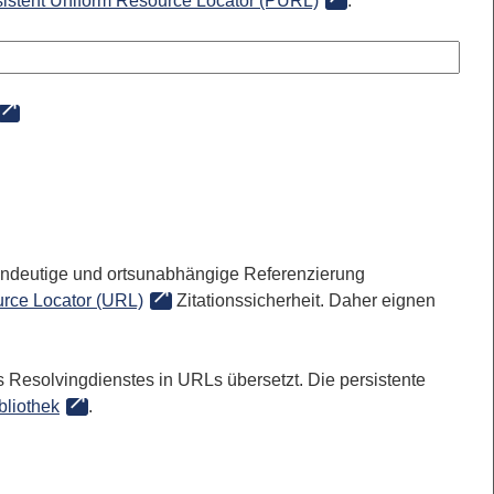
sistent Uniform Resource Locator (PURL)
:
 eindeutige und ortsunabhängige Referenzierung
rce Locator (URL)
Zitationssicherheit. Daher eignen
 Resolvingdienstes in URLs übersetzt. Die persistente
bliothek
.