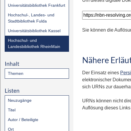
Um dieses digitale Dok
Universitätsbibliothek Frankfurt
Hochschul-, Landes- und
Stadtbibliothek Fulda
Sie können die Auflösu
Universitätsbibliothek Kassel
Hochschul- und
Landesbibliothek RheinMain
Nähere Erläu
Inhalt
Der Einsatz eines
Persi
Themen
elektronischer Dokumen
sich URNs zur dauerhaft
Listen
Neuzugänge
URNs können nicht dire
Auflösung dieses Links 
Titel
Autor / Beteiligte
Ort