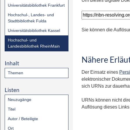
Um dieses digitale Dok
Universitätsbibliothek Frankfurt
Hochschul-, Landes- und
Stadtbibliothek Fulda
Sie können die Auflösu
Universitätsbibliothek Kassel
Hochschul- und
Landesbibliothek RheinMain
Nähere Erläu
Inhalt
Der Einsatz eines
Persi
Themen
elektronischer Dokumen
sich URNs zur dauerhaft
Listen
Neuzugänge
URNs können nicht dire
Auflösung dieses Links 
Titel
Autor / Beteiligte
Ort