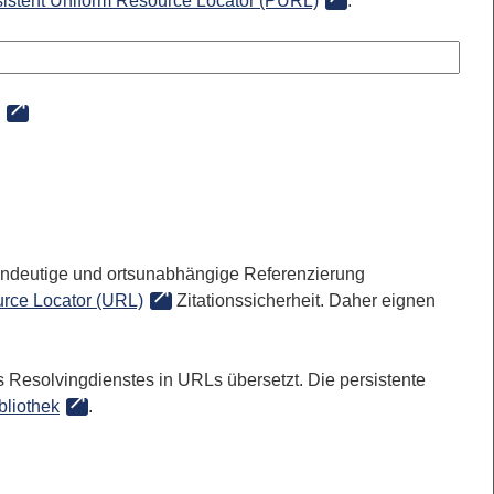
sistent Uniform Resource Locator (PURL)
:
 eindeutige und ortsunabhängige Referenzierung
rce Locator (URL)
Zitationssicherheit. Daher eignen
 Resolvingdienstes in URLs übersetzt. Die persistente
bliothek
.