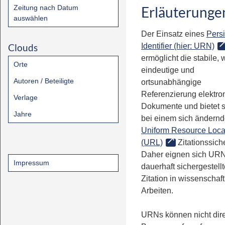
Zeitung nach Datum
Erläuterunge
auswählen
Der Einsatz eines
Persi
Clouds
Identifier (hier: URN)
ermöglicht die stabile, 
Orte
eindeutige und
Autoren / Beteiligte
ortsunabhängige
Referenzierung elektro
Verlage
Dokumente und bietet 
Jahre
bei einem sich ändern
Uniform Resource Loca
(URL)
Zitationssiche
Daher eignen sich URN
Impressum
dauerhaft sichergestell
Zitation in wissenschaf
Arbeiten.
URNs können nicht dire