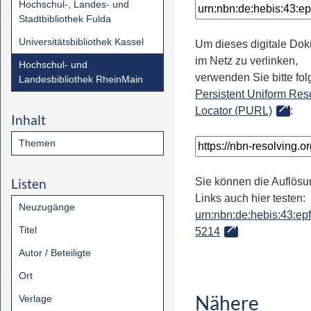
Hochschul-, Landes- und
Stadtbibliothek Fulda
Universitätsbibliothek Kassel
Um dieses digitale Do
im Netz zu verlinken,
Hochschul- und
verwenden Sie bitte fo
Landesbibliothek RheinMain
Persistent Uniform Res
Locator (PURL)
:
Inhalt
Themen
Listen
Sie können die Auflösu
Links auch hier testen:
Neuzugänge
urn:nbn:de:hebis:43:epfl
Titel
5214
Autor / Beteiligte
Ort
Nähere
Verlage