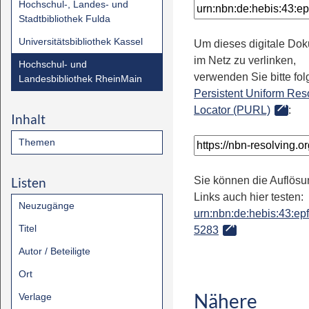
Hochschul-, Landes- und
Stadtbibliothek Fulda
Universitätsbibliothek Kassel
Um dieses digitale Do
im Netz zu verlinken,
Hochschul- und
verwenden Sie bitte fo
Landesbibliothek RheinMain
Persistent Uniform Res
Locator (PURL)
:
Inhalt
Themen
Listen
Sie können die Auflösu
Links auch hier testen:
Neuzugänge
urn:nbn:de:hebis:43:epfl
Titel
5283
Autor / Beteiligte
Ort
Nähere
Verlage