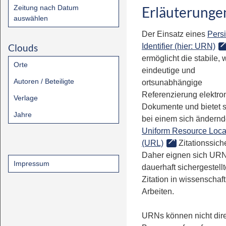
Zeitung nach Datum
Erläuterunge
auswählen
Der Einsatz eines
Persi
Clouds
Identifier (hier: URN)
ermöglicht die stabile, 
Orte
eindeutige und
Autoren / Beteiligte
ortsunabhängige
Referenzierung elektro
Verlage
Dokumente und bietet 
Jahre
bei einem sich ändern
Uniform Resource Loca
(URL)
Zitationssiche
Daher eignen sich URN
Impressum
dauerhaft sichergestell
Zitation in wissenschaf
Arbeiten.
URNs können nicht dire