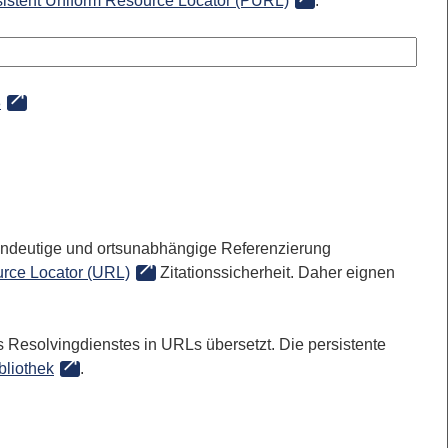
sistent Uniform Resource Locator (PURL)
:
8
 eindeutige und ortsunabhängige Referenzierung
rce Locator (URL)
Zitationssicherheit. Daher eignen
 Resolvingdienstes in URLs übersetzt. Die persistente
bliothek
.