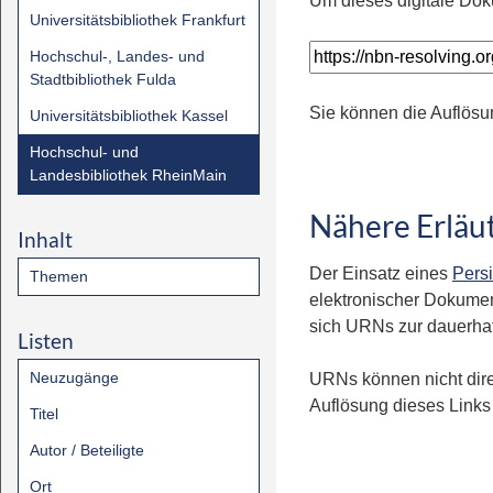
Um dieses digitale Dok
Universitätsbibliothek Frankfurt
Hochschul-, Landes- und
Stadtbibliothek Fulda
Sie können die Auflösu
Universitätsbibliothek Kassel
Hochschul- und
Landesbibliothek RheinMain
Nähere Erläu
Inhalt
Der Einsatz eines
Persi
Themen
elektronischer Dokumen
sich URNs zur dauerhaft
Listen
Neuzugänge
URNs können nicht dire
Auflösung dieses Links 
Titel
Autor / Beteiligte
Ort