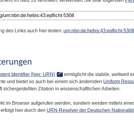
ument im Netz zu verlinken, verwenden Sie bitte folgenden
Per
ng des Links auch hier testen:
urn:nbn:de:hebis:43:epflicht-530
terungen
stent Identifier (hier: URN)
ermöglicht die stabile, weltweit
te und bietet so auch bei einem sich ändernden
Uniform Resou
 sichergestellten Zitation in wissenschaftlichen Arbeiten.
kt im Browser aufgerufen werden, sondern werden mittels eines
erfolgt hier durch den
URN-Resolver der Deutschen Nationalbi