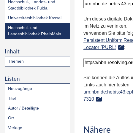
Hochschul-, Landes- und
Stadtbibliothek Fulda
Universitätsbibliothek Kassel
Um dieses digitale Do
im Netz zu verlinken,
Hochschul- und
verwenden Sie bitte fo
Landesbibliothek RheinMain
Persistent Uniform Res
Locator (PURL)
:
Inhalt
Themen
Listen
Sie können die Auflösu
Links auch hier testen:
Neuzugänge
urn:nbn:de:hebis:43:epfl
Titel
7310
Autor / Beteiligte
Ort
Nähere
Verlage