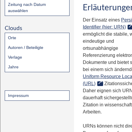
Zeitung nach Datum
Erläuterunge
auswählen
Der Einsatz eines
Persi
Clouds
Identifier (hier: URN)
ermöglicht die stabile, 
Orte
eindeutige und
Autoren / Beteiligte
ortsunabhängige
Referenzierung elektro
Verlage
Dokumente und bietet 
Jahre
bei einem sich ändern
Uniform Resource Loca
(URL)
Zitationssiche
Daher eignen sich URN
Impressum
dauerhaft sichergestell
Zitation in wissenschaf
Arbeiten.
URNs können nicht dire