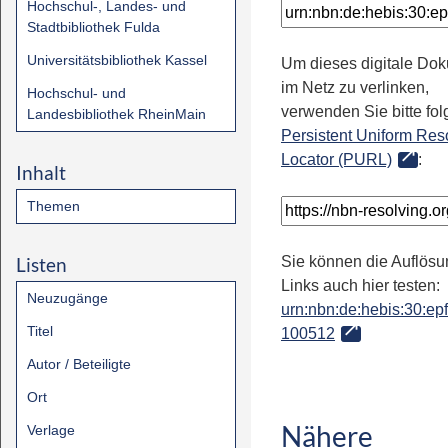
Hochschul-, Landes- und
Stadtbibliothek Fulda
Universitätsbibliothek Kassel
Um dieses digitale Do
im Netz zu verlinken,
Hochschul- und
verwenden Sie bitte fo
Landesbibliothek RheinMain
Persistent Uniform Res
Locator (PURL)
:
Inhalt
Themen
Listen
Sie können die Auflösu
Links auch hier testen:
Neuzugänge
urn:nbn:de:hebis:30:epfl
Titel
100512
Autor / Beteiligte
Ort
Nähere
Verlage