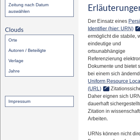
Zeitung nach Datum
Erläuterunge
auswählen
Der Einsatz eines
Persi
Clouds
Identifier (hier: URN)
ermöglicht die stabile, 
Orte
eindeutige und
Autoren / Beteiligte
ortsunabhängige
Referenzierung elektro
Verlage
Dokumente und bietet 
Jahre
bei einem sich ändern
Uniform Resource Loca
(URL)
Zitationssiche
Daher eignen sich URN
Impressum
dauerhaft sichergestell
Zitation in wissenschaf
Arbeiten.
URNs können nicht dire