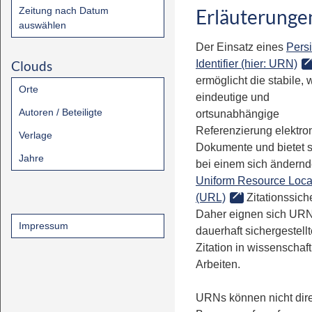
Zeitung nach Datum
Erläuterunge
auswählen
Der Einsatz eines
Persi
Clouds
Identifier (hier: URN)
ermöglicht die stabile, 
Orte
eindeutige und
Autoren / Beteiligte
ortsunabhängige
Referenzierung elektro
Verlage
Dokumente und bietet 
Jahre
bei einem sich ändern
Uniform Resource Loca
(URL)
Zitationssiche
Daher eignen sich URN
Impressum
dauerhaft sichergestell
Zitation in wissenschaf
Arbeiten.
URNs können nicht dire