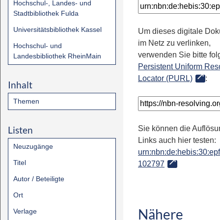
Hochschul-, Landes- und
Stadtbibliothek Fulda
Universitätsbibliothek Kassel
Um dieses digitale Do
im Netz zu verlinken,
Hochschul- und
verwenden Sie bitte fo
Landesbibliothek RheinMain
Persistent Uniform Res
Locator (PURL)
:
Inhalt
Themen
Listen
Sie können die Auflösu
Links auch hier testen:
Neuzugänge
urn:nbn:de:hebis:30:epfl
Titel
102797
Autor / Beteiligte
Ort
Nähere
Verlage