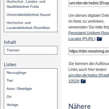
Hochschul-, Landes- und
Stadtbibliothek Fulda
Universitätsbibliothek Kassel
Um dieses digitale Do
im Netz zu verlinken,
Hochschul- und
verwenden Sie bitte fo
Landesbibliothek RheinMain
Persistent Uniform Res
Locator (PURL)
:
Inhalt
Themen
Listen
Sie können die Auflösu
Links auch hier testen:
Neuzugänge
urn:nbn:de:hebis:30:epfl
Titel
10529
Autor / Beteiligte
Ort
Nähere
Verlage