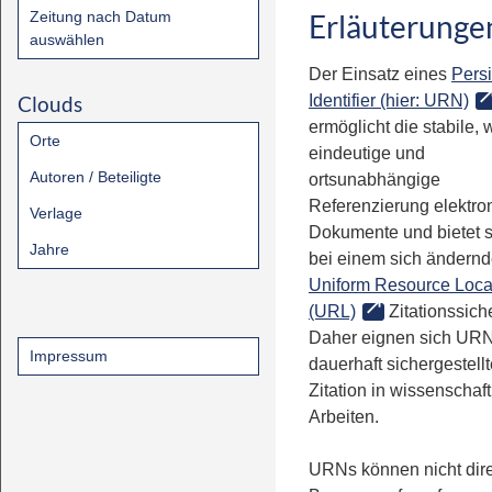
Zeitung nach Datum
Erläuterunge
auswählen
Der Einsatz eines
Persi
Clouds
Identifier (hier: URN)
ermöglicht die stabile, 
Orte
eindeutige und
Autoren / Beteiligte
ortsunabhängige
Referenzierung elektro
Verlage
Dokumente und bietet 
Jahre
bei einem sich ändern
Uniform Resource Loca
(URL)
Zitationssiche
Daher eignen sich URN
Impressum
dauerhaft sichergestell
Zitation in wissenschaf
Arbeiten.
URNs können nicht dire