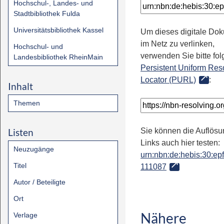
Hochschul-, Landes- und
Stadtbibliothek Fulda
Universitätsbibliothek Kassel
Um dieses digitale Do
im Netz zu verlinken,
Hochschul- und
verwenden Sie bitte fo
Landesbibliothek RheinMain
Persistent Uniform Res
Locator (PURL)
:
Inhalt
Themen
Listen
Sie können die Auflösu
Links auch hier testen:
Neuzugänge
urn:nbn:de:hebis:30:epfl
Titel
111087
Autor / Beteiligte
Ort
Nähere
Verlage