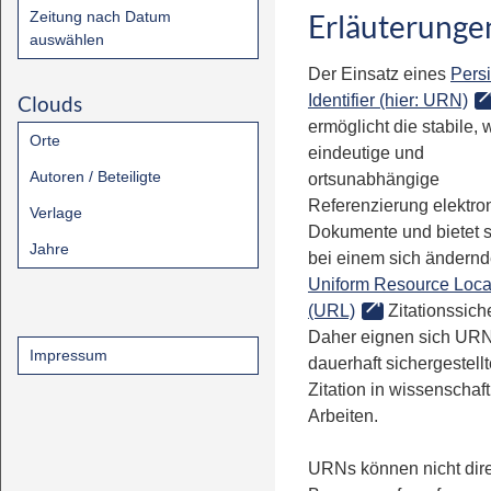
Zeitung nach Datum
Erläuterunge
auswählen
Der Einsatz eines
Persi
Clouds
Identifier (hier: URN)
ermöglicht die stabile, 
Orte
eindeutige und
Autoren / Beteiligte
ortsunabhängige
Referenzierung elektro
Verlage
Dokumente und bietet 
Jahre
bei einem sich ändern
Uniform Resource Loca
(URL)
Zitationssiche
Daher eignen sich URN
Impressum
dauerhaft sichergestell
Zitation in wissenschaf
Arbeiten.
URNs können nicht dire