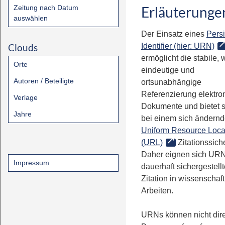
Zeitung nach Datum
Erläuterunge
auswählen
Der Einsatz eines
Persi
Clouds
Identifier (hier: URN)
ermöglicht die stabile, 
Orte
eindeutige und
Autoren / Beteiligte
ortsunabhängige
Referenzierung elektro
Verlage
Dokumente und bietet 
Jahre
bei einem sich ändern
Uniform Resource Loca
(URL)
Zitationssiche
Daher eignen sich URN
Impressum
dauerhaft sichergestell
Zitation in wissenschaf
Arbeiten.
URNs können nicht dire