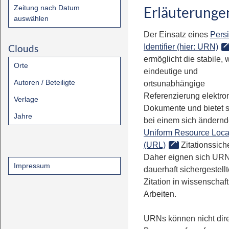
Zeitung nach Datum
Erläuterunge
auswählen
Der Einsatz eines
Persi
Clouds
Identifier (hier: URN)
ermöglicht die stabile, 
Orte
eindeutige und
Autoren / Beteiligte
ortsunabhängige
Referenzierung elektro
Verlage
Dokumente und bietet 
Jahre
bei einem sich ändern
Uniform Resource Loca
(URL)
Zitationssiche
Daher eignen sich URN
Impressum
dauerhaft sichergestell
Zitation in wissenschaf
Arbeiten.
URNs können nicht dire