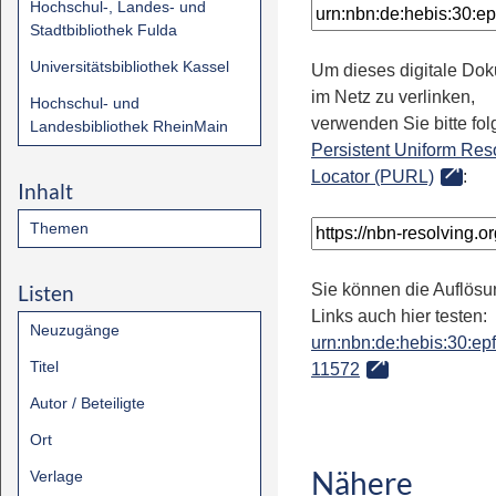
Hochschul-, Landes- und
Stadtbibliothek Fulda
Universitätsbibliothek Kassel
Um dieses digitale Do
im Netz zu verlinken,
Hochschul- und
verwenden Sie bitte fo
Landesbibliothek RheinMain
Persistent Uniform Res
Locator (PURL)
:
Inhalt
Themen
Listen
Sie können die Auflösu
Links auch hier testen:
Neuzugänge
urn:nbn:de:hebis:30:epfl
Titel
11572
Autor / Beteiligte
Ort
Nähere
Verlage