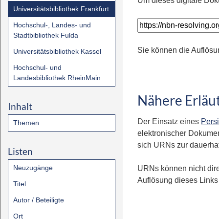
Um dieses digitale Dok
Universitätsbibliothek Frankfurt
Hochschul-, Landes- und
Stadtbibliothek Fulda
Sie können die Auflösu
Universitätsbibliothek Kassel
Hochschul- und
Landesbibliothek RheinMain
Nähere Erläu
Inhalt
Der Einsatz eines
Persi
Themen
elektronischer Dokumen
sich URNs zur dauerhaft
Listen
Neuzugänge
URNs können nicht dire
Auflösung dieses Links 
Titel
Autor / Beteiligte
Ort