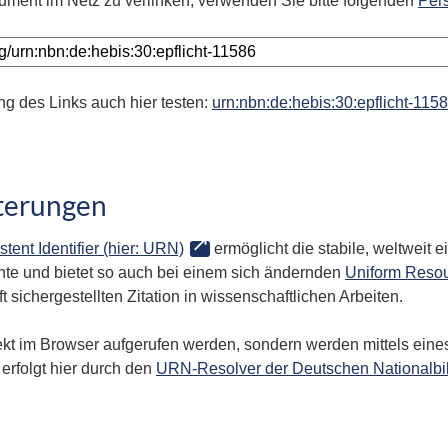
ument im Netz zu verlinken, verwenden Sie bitte folgenden
Per
ng des Links auch hier testen:
urn:nbn:de:hebis:30:epflicht-115
terungen
stent Identifier (hier: URN)
ermöglicht die stabile, weltweit
te und bietet so auch bei einem sich ändernden
Uniform Resou
 sichergestellten Zitation in wissenschaftlichen Arbeiten.
kt im Browser aufgerufen werden, sondern werden mittels eines
erfolgt hier durch den
URN-Resolver der Deutschen Nationalbi