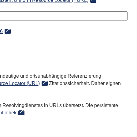
sistent Uniform Resource Locator (PURL)
:
86
 eindeutige und ortsunabhängige Referenzierung
rce Locator (URL)
Zitationssicherheit. Daher eignen
 Resolvingdienstes in URLs übersetzt. Die persistente
bliothek
.