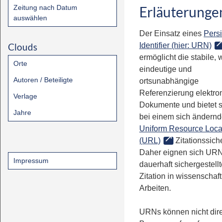
Zeitung nach Datum
Erläuterunge
auswählen
Der Einsatz eines
Persi
Clouds
Identifier (hier: URN)
ermöglicht die stabile, 
Orte
eindeutige und
Autoren / Beteiligte
ortsunabhängige
Referenzierung elektro
Verlage
Dokumente und bietet 
Jahre
bei einem sich ändern
Uniform Resource Loca
(URL)
Zitationssiche
Daher eignen sich URN
Impressum
dauerhaft sichergestell
Zitation in wissenschaf
Arbeiten.
URNs können nicht dire