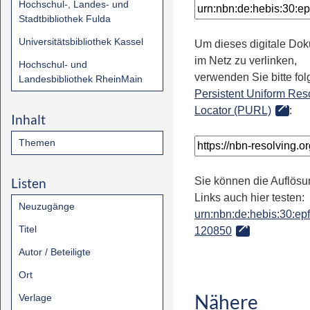
Hochschul-, Landes- und
Stadtbibliothek Fulda
Universitätsbibliothek Kassel
Um dieses digitale Do
im Netz zu verlinken,
Hochschul- und
verwenden Sie bitte fo
Landesbibliothek RheinMain
Persistent Uniform Res
Locator (PURL)
:
Inhalt
Themen
Listen
Sie können die Auflösu
Links auch hier testen:
Neuzugänge
urn:nbn:de:hebis:30:epfl
Titel
120850
Autor / Beteiligte
Ort
Nähere
Verlage