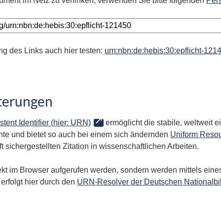
ument im Netz zu verlinken, verwenden Sie bitte folgenden
Per
ng des Links auch hier testen:
urn:nbn:de:hebis:30:epflicht-121
terungen
stent Identifier (hier: URN)
ermöglicht die stabile, weltweit
te und bietet so auch bei einem sich ändernden
Uniform Resou
 sichergestellten Zitation in wissenschaftlichen Arbeiten.
kt im Browser aufgerufen werden, sondern werden mittels eines
erfolgt hier durch den
URN-Resolver der Deutschen Nationalbi