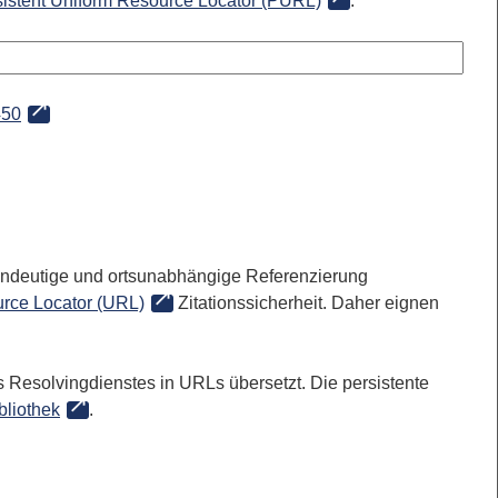
sistent Uniform Resource Locator (PURL)
:
450
 eindeutige und ortsunabhängige Referenzierung
rce Locator (URL)
Zitationssicherheit. Daher eignen
 Resolvingdienstes in URLs übersetzt. Die persistente
bliothek
.