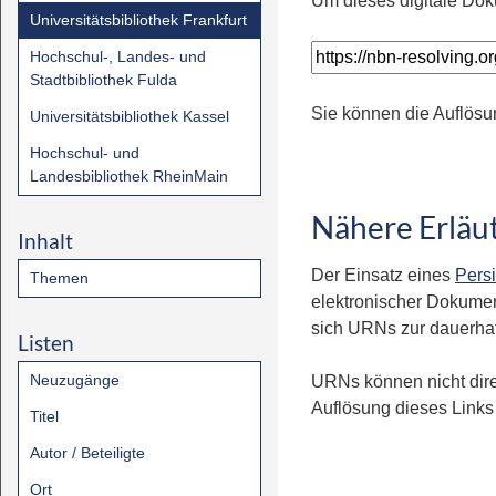
Um dieses digitale Dok
Universitätsbibliothek Frankfurt
Hochschul-, Landes- und
Stadtbibliothek Fulda
Sie können die Auflösu
Universitätsbibliothek Kassel
Hochschul- und
Landesbibliothek RheinMain
Nähere Erläu
Inhalt
Der Einsatz eines
Persi
Themen
elektronischer Dokumen
sich URNs zur dauerhaft
Listen
Neuzugänge
URNs können nicht dire
Auflösung dieses Links 
Titel
Autor / Beteiligte
Ort