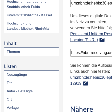
Hochschul-, Landes- und
Stadtbibliothek Fulda
Universitätsbibliothek Kassel
Um dieses digitale Do
im Netz zu verlinken,
Hochschul- und
verwenden Sie bitte fo
Landesbibliothek RheinMain
Persistent Uniform Res
Locator (PURL)
:
Inhalt
Themen
Listen
Sie können die Auflösu
Links auch hier testen:
Neuzugänge
urn:nbn:de:hebis:30:epfl
Titel
12919
Autor / Beteiligte
Ort
Nähere
Verlage