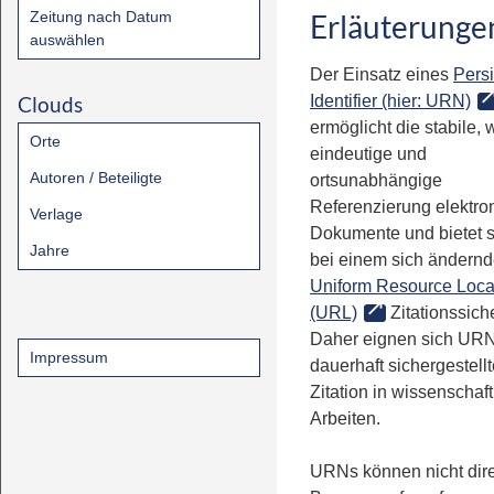
Zeitung nach Datum
Erläuterunge
auswählen
Der Einsatz eines
Persi
Clouds
Identifier (hier: URN)
ermöglicht die stabile, 
Orte
eindeutige und
Autoren / Beteiligte
ortsunabhängige
Referenzierung elektro
Verlage
Dokumente und bietet 
Jahre
bei einem sich ändern
Uniform Resource Loca
(URL)
Zitationssiche
Daher eignen sich URN
Impressum
dauerhaft sichergestell
Zitation in wissenschaf
Arbeiten.
URNs können nicht dire