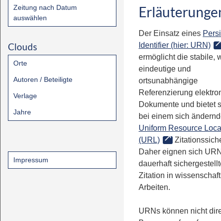
Zeitung nach Datum
Erläuterunge
auswählen
Der Einsatz eines
Persi
Clouds
Identifier (hier: URN)
ermöglicht die stabile, 
Orte
eindeutige und
Autoren / Beteiligte
ortsunabhängige
Referenzierung elektro
Verlage
Dokumente und bietet 
Jahre
bei einem sich ändern
Uniform Resource Loca
(URL)
Zitationssiche
Daher eignen sich URN
Impressum
dauerhaft sichergestell
Zitation in wissenschaf
Arbeiten.
URNs können nicht dire