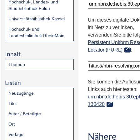
Hochschul-, Landes- und
Stadtbibliothek Fulda
Universitätsbibliothek Kassel
Um dieses digitale Do
im Netz zu verlinken,
Hochschul- und
verwenden Sie bitte fo
Landesbibliothek RheinMain
Persistent Uniform Res
Locator (PURL)
:
Inhalt
Themen
Listen
Sie können die Auflösu
Links auch hier testen:
Neuzugänge
urn:nbn:de:hebis:30:epfl
Titel
130420
Autor / Beteiligte
Ort
Nähere
Verlage