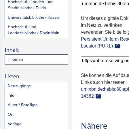
Hochschul-, Landes- und
Stadtbibliothek Fulda
Universitätsbibliothek Kassel
Um dieses digitale Do
im Netz zu verlinken,
Hochschul- und
verwenden Sie bitte fo
Landesbibliothek RheinMain
Persistent Uniform Res
Locator (PURL)
:
Inhalt
Themen
Listen
Sie können die Auflösu
Links auch hier testen:
Neuzugänge
urn:nbn:de:hebis:30:epfl
Titel
14382
Autor / Beteiligte
Ort
Nähere
Verlage