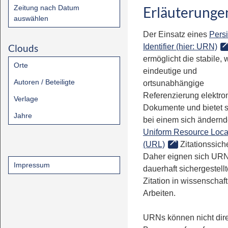
Zeitung nach Datum
Erläuterunge
auswählen
Der Einsatz eines
Persi
Clouds
Identifier (hier: URN)
ermöglicht die stabile, 
Orte
eindeutige und
Autoren / Beteiligte
ortsunabhängige
Referenzierung elektro
Verlage
Dokumente und bietet 
Jahre
bei einem sich ändern
Uniform Resource Loca
(URL)
Zitationssiche
Daher eignen sich URN
Impressum
dauerhaft sichergestell
Zitation in wissenschaf
Arbeiten.
URNs können nicht dire