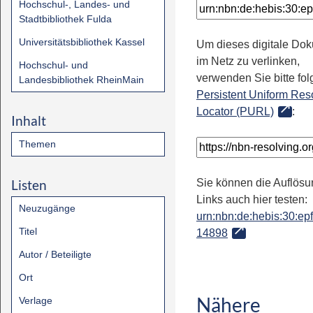
Hochschul-, Landes- und
Stadtbibliothek Fulda
Universitätsbibliothek Kassel
Um dieses digitale Do
im Netz zu verlinken,
Hochschul- und
verwenden Sie bitte fo
Landesbibliothek RheinMain
Persistent Uniform Res
Locator (PURL)
:
Inhalt
Themen
Listen
Sie können die Auflösu
Links auch hier testen:
Neuzugänge
urn:nbn:de:hebis:30:epfl
Titel
14898
Autor / Beteiligte
Ort
Nähere
Verlage