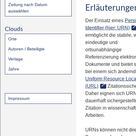
Zeitung nach Datum
Erläuterunge
auswählen
Der Einsatz eines
Persi
Clouds
Identifier (hier: URN)
ermöglicht die stabile, 
Orte
eindeutige und
Autoren / Beteiligte
ortsunabhängige
Referenzierung elektro
Verlage
Dokumente und bietet 
Jahre
bei einem sich ändern
Uniform Resource Loca
(URL)
Zitationssiche
Daher eignen sich URN
Impressum
dauerhaft sichergestell
Zitation in wissenschaf
Arbeiten.
URNs können nicht dire