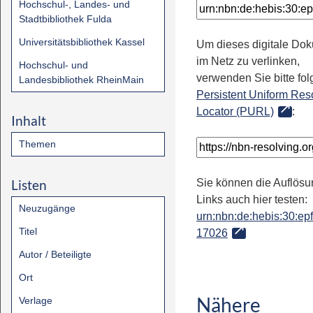
Hochschul-, Landes- und
Stadtbibliothek Fulda
Universitätsbibliothek Kassel
Um dieses digitale Do
im Netz zu verlinken,
Hochschul- und
verwenden Sie bitte fo
Landesbibliothek RheinMain
Persistent Uniform Res
Locator (PURL)
:
Inhalt
Themen
Listen
Sie können die Auflösu
Links auch hier testen:
Neuzugänge
urn:nbn:de:hebis:30:epfl
Titel
17026
Autor / Beteiligte
Ort
Nähere
Verlage