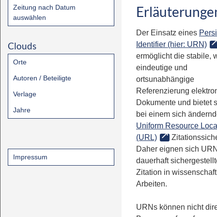
Zeitung nach Datum
Erläuterunge
auswählen
Der Einsatz eines
Persi
Clouds
Identifier (hier: URN)
ermöglicht die stabile, 
Orte
eindeutige und
Autoren / Beteiligte
ortsunabhängige
Referenzierung elektro
Verlage
Dokumente und bietet 
Jahre
bei einem sich ändern
Uniform Resource Loca
(URL)
Zitationssiche
Daher eignen sich URN
Impressum
dauerhaft sichergestell
Zitation in wissenschaf
Arbeiten.
URNs können nicht dire