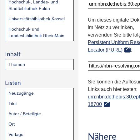
Hochschul-, Landes- und
Stadtbibliothek Fulda
Universitätsbibliothek Kassel
Um dieses digitale Do
im Netz zu verlinken,
Hochschul- und
verwenden Sie bitte fo
Landesbibliothek RheinMain
Persistent Uniform Res
Locator (PURL)
:
Inhalt
Themen
Listen
Sie können die Auflösu
Links auch hier testen:
Neuzugänge
urn:nbn:de:hebis:30:epfl
Titel
18700
Autor / Beteiligte
Ort
Nähere
Verlage