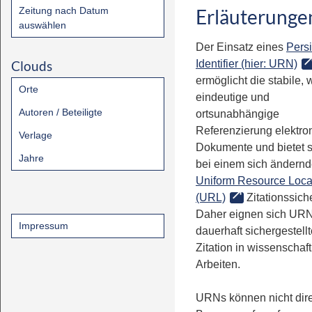
Zeitung nach Datum
Erläuterunge
auswählen
Der Einsatz eines
Persi
Clouds
Identifier (hier: URN)
ermöglicht die stabile, 
Orte
eindeutige und
Autoren / Beteiligte
ortsunabhängige
Referenzierung elektro
Verlage
Dokumente und bietet 
Jahre
bei einem sich ändern
Uniform Resource Loca
(URL)
Zitationssiche
Daher eignen sich URN
Impressum
dauerhaft sichergestell
Zitation in wissenschaf
Arbeiten.
URNs können nicht dire