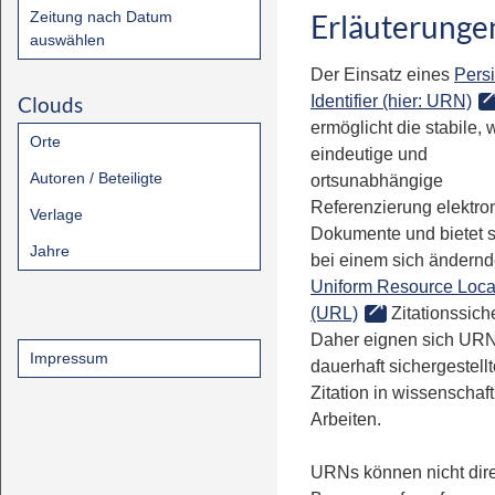
Zeitung nach Datum
Erläuterunge
auswählen
Der Einsatz eines
Persi
Clouds
Identifier (hier: URN)
ermöglicht die stabile, 
Orte
eindeutige und
Autoren / Beteiligte
ortsunabhängige
Referenzierung elektro
Verlage
Dokumente und bietet 
Jahre
bei einem sich ändern
Uniform Resource Loca
(URL)
Zitationssiche
Daher eignen sich URN
Impressum
dauerhaft sichergestell
Zitation in wissenschaf
Arbeiten.
URNs können nicht dire