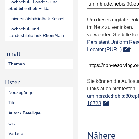
Hochschul-, Landes- und
Stadtbibliothek Fulda
Universitätsbibliothek Kassel
Um dieses digitale Do
im Netz zu verlinken,
Hochschul- und
verwenden Sie bitte fo
Landesbibliothek RheinMain
Persistent Uniform Res
Locator (PURL)
:
Inhalt
Themen
Listen
Sie können die Auflösu
Links auch hier testen:
Neuzugänge
urn:nbn:de:hebis:30:epfl
Titel
18723
Autor / Beteiligte
Ort
Nähere
Verlage