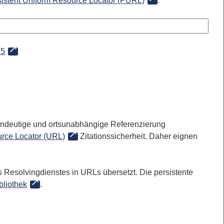
sistent Uniform Resource Locator (PURL)
:
75
 eindeutige und ortsunabhängige Referenzierung
rce Locator (URL)
Zitationssicherheit. Daher eignen
 Resolvingdienstes in URLs übersetzt. Die persistente
bliothek
.