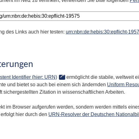
ument im Netz zu verlinken, verwenden Sie bitte folgenden
Per
ng des Links auch hier testen:
urn:nbn:de:hebis:30:epflicht-195
terungen
stent Identifier (hier: URN)
ermöglicht die stabile, weltweit
te und bietet so auch bei einem sich ändernden
Uniform Resou
 sichergestellten Zitation in wissenschaftlichen Arbeiten.
kt im Browser aufgerufen werden, sondern werden mittels eines
erfolgt hier durch den
URN-Resolver der Deutschen Nationalbi