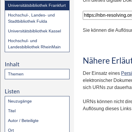
Um dieses digitale Dok
Universitätsbibliothek Frankfurt
Hochschul-, Landes- und
Stadtbibliothek Fulda
Sie können die Auflösu
Universitätsbibliothek Kassel
Hochschul- und
Landesbibliothek RheinMain
Nähere Erläu
Inhalt
Der Einsatz eines
Persi
Themen
elektronischer Dokumen
sich URNs zur dauerhaft
Listen
Neuzugänge
URNs können nicht dire
Auflösung dieses Links 
Titel
Autor / Beteiligte
Ort