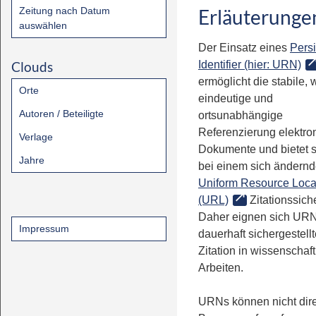
Zeitung nach Datum
Erläuterunge
auswählen
Der Einsatz eines
Persi
Clouds
Identifier (hier: URN)
ermöglicht die stabile, 
Orte
eindeutige und
Autoren / Beteiligte
ortsunabhängige
Referenzierung elektro
Verlage
Dokumente und bietet 
Jahre
bei einem sich ändern
Uniform Resource Loca
(URL)
Zitationssiche
Daher eignen sich URN
Impressum
dauerhaft sichergestell
Zitation in wissenschaf
Arbeiten.
URNs können nicht dire