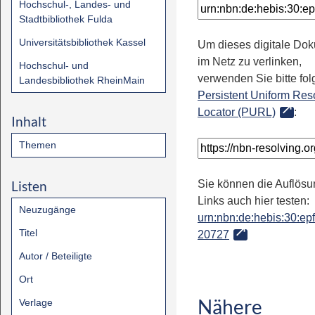
Hochschul-, Landes- und
Stadtbibliothek Fulda
Universitätsbibliothek Kassel
Um dieses digitale Do
im Netz zu verlinken,
Hochschul- und
verwenden Sie bitte fo
Landesbibliothek RheinMain
Persistent Uniform Res
Locator (PURL)
:
Inhalt
Themen
Listen
Sie können die Auflösu
Links auch hier testen:
Neuzugänge
urn:nbn:de:hebis:30:epfl
Titel
20727
Autor / Beteiligte
Ort
Nähere
Verlage