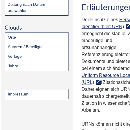
Zeitung nach Datum
Erläuterunge
auswählen
Der Einsatz eines
Persi
Clouds
Identifier (hier: URN)
ermöglicht die stabile, 
Orte
eindeutige und
Autoren / Beteiligte
ortsunabhängige
Referenzierung elektro
Verlage
Dokumente und bietet 
Jahre
bei einem sich ändern
Uniform Resource Loca
(URL)
Zitationssiche
Daher eignen sich URN
Impressum
dauerhaft sichergestell
Zitation in wissenschaf
Arbeiten.
URNs können nicht dire