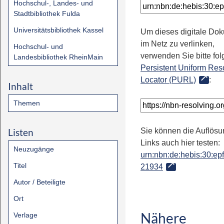
Hochschul-, Landes- und
Stadtbibliothek Fulda
Universitätsbibliothek Kassel
Um dieses digitale Do
im Netz zu verlinken,
Hochschul- und
verwenden Sie bitte fo
Landesbibliothek RheinMain
Persistent Uniform Res
Locator (PURL)
:
Inhalt
Themen
Listen
Sie können die Auflösu
Links auch hier testen:
Neuzugänge
urn:nbn:de:hebis:30:epfl
Titel
21934
Autor / Beteiligte
Ort
Nähere
Verlage