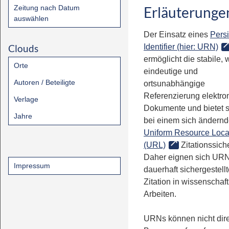
Zeitung nach Datum
Erläuterunge
auswählen
Der Einsatz eines
Persi
Clouds
Identifier (hier: URN)
ermöglicht die stabile, 
Orte
eindeutige und
Autoren / Beteiligte
ortsunabhängige
Referenzierung elektro
Verlage
Dokumente und bietet 
Jahre
bei einem sich ändern
Uniform Resource Loca
(URL)
Zitationssiche
Daher eignen sich URN
Impressum
dauerhaft sichergestell
Zitation in wissenschaf
Arbeiten.
URNs können nicht dire