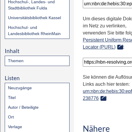
Hochschul-, Landes- und
Stadtbibliothek Fulda
Universitätsbibliothek Kassel
Um dieses digitale Do
im Netz zu verlinken,
Hochschul- und
verwenden Sie bitte fo
Landesbibliothek RheinMain
Persistent Uniform Res
Locator (PURL)
:
Inhalt
Themen
Listen
Sie können die Auflösu
Links auch hier testen:
Neuzugänge
urn:nbn:de:hebis:30:epfl
Titel
238776
Autor / Beteiligte
Ort
Nähere
Verlage