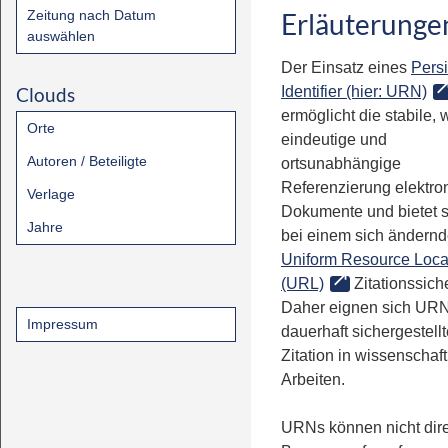
Zeitung nach Datum
Erläuterunge
auswählen
Der Einsatz eines
Persi
Clouds
Identifier (hier: URN)
ermöglicht die stabile, 
Orte
eindeutige und
Autoren / Beteiligte
ortsunabhängige
Referenzierung elektro
Verlage
Dokumente und bietet 
Jahre
bei einem sich ändern
Uniform Resource Loca
(URL)
Zitationssiche
Daher eignen sich URN
Impressum
dauerhaft sichergestell
Zitation in wissenschaf
Arbeiten.
URNs können nicht dire