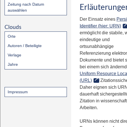
Zeitung nach Datum
Erläuterunge
auswählen
Der Einsatz eines
Persi
Clouds
Identifier (hier: URN)
ermöglicht die stabile, 
Orte
eindeutige und
Autoren / Beteiligte
ortsunabhängige
Referenzierung elektro
Verlage
Dokumente und bietet 
Jahre
bei einem sich ändern
Uniform Resource Loca
(URL)
Zitationssiche
Daher eignen sich URN
Impressum
dauerhaft sichergestell
Zitation in wissenschaf
Arbeiten.
URNs können nicht dire