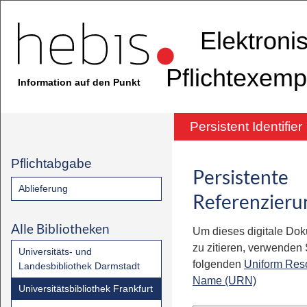
Elektroni
Pflichtexemp
Information auf den Punkt
Persistent Identifier
Pflichtabgabe
Persistente
Ablieferung
Referenzieru
Alle Bibliotheken
Um dieses digitale Do
zu zitieren, verwenden S
Universitäts- und
folgenden
Uniform Res
Landesbibliothek Darmstadt
Name (URN)
Universitätsbibliothek Frankfurt