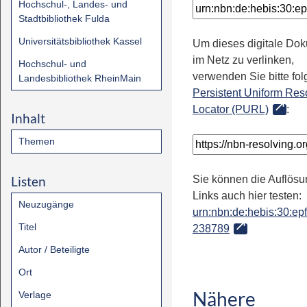
Hochschul-, Landes- und
Stadtbibliothek Fulda
Universitätsbibliothek Kassel
Um dieses digitale Do
im Netz zu verlinken,
Hochschul- und
verwenden Sie bitte fo
Landesbibliothek RheinMain
Persistent Uniform Res
Locator (PURL)
:
Inhalt
Themen
Listen
Sie können die Auflösu
Links auch hier testen:
Neuzugänge
urn:nbn:de:hebis:30:epfl
Titel
238789
Autor / Beteiligte
Ort
Nähere
Verlage