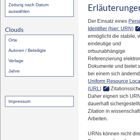
Zeitung nach Datum
Erläuterunge
auswählen
Der Einsatz eines
Persi
Clouds
Identifier (hier: URN)
ermöglicht die stabile, 
Orte
eindeutige und
Autoren / Beteiligte
ortsunabhängige
Referenzierung elektro
Verlage
Dokumente und bietet 
Jahre
bei einem sich ändern
Uniform Resource Loca
(URL)
Zitationssiche
Daher eignen sich URN
Impressum
dauerhaft sichergestell
Zitation in wissenschaf
Arbeiten.
URNs können nicht dire