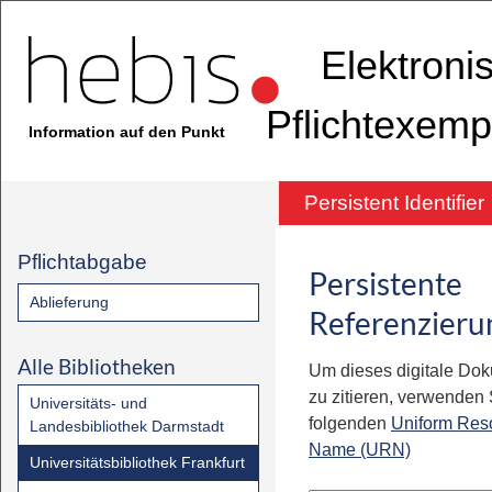
Elektroni
Pflichtexemp
Information auf den Punkt
Persistent Identifier
Pflichtabgabe
Persistente
Ablieferung
Referenzieru
Alle Bibliotheken
Um dieses digitale Do
zu zitieren, verwenden S
Universitäts- und
folgenden
Uniform Res
Landesbibliothek Darmstadt
Name (URN)
Universitätsbibliothek Frankfurt