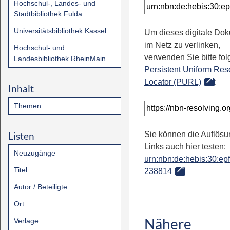
Hochschul-, Landes- und
Stadtbibliothek Fulda
Universitätsbibliothek Kassel
Um dieses digitale Do
im Netz zu verlinken,
Hochschul- und
verwenden Sie bitte fo
Landesbibliothek RheinMain
Persistent Uniform Res
Locator (PURL)
:
Inhalt
Themen
Listen
Sie können die Auflösu
Links auch hier testen:
Neuzugänge
urn:nbn:de:hebis:30:epfl
Titel
238814
Autor / Beteiligte
Ort
Nähere
Verlage