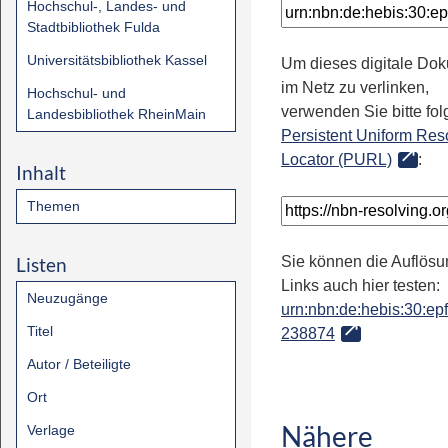
Hochschul-, Landes- und
Stadtbibliothek Fulda
Universitätsbibliothek Kassel
Um dieses digitale Do
im Netz zu verlinken,
Hochschul- und
verwenden Sie bitte fo
Landesbibliothek RheinMain
Persistent Uniform Res
Locator (PURL)
:
Inhalt
Themen
Listen
Sie können die Auflösu
Links auch hier testen:
Neuzugänge
urn:nbn:de:hebis:30:epfl
Titel
238874
Autor / Beteiligte
Ort
Nähere
Verlage