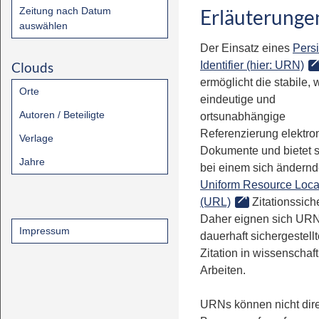
Zeitung nach Datum
Erläuterunge
auswählen
Der Einsatz eines
Persi
Clouds
Identifier (hier: URN)
ermöglicht die stabile, 
Orte
eindeutige und
Autoren / Beteiligte
ortsunabhängige
Referenzierung elektro
Verlage
Dokumente und bietet 
Jahre
bei einem sich ändern
Uniform Resource Loca
(URL)
Zitationssiche
Daher eignen sich URN
Impressum
dauerhaft sichergestell
Zitation in wissenschaf
Arbeiten.
URNs können nicht dire