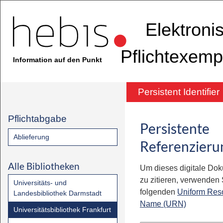
Elektroni
Pflichtexemp
Information auf den Punkt
Persistent Identifier
Pflichtabgabe
Persistente
Ablieferung
Referenzieru
Alle Bibliotheken
Um dieses digitale Do
zu zitieren, verwenden S
Universitäts- und
folgenden
Uniform Res
Landesbibliothek Darmstadt
Name (URN)
Universitätsbibliothek Frankfurt