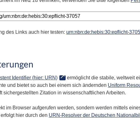
ument im Netz zu verlinken, verwenden Sie bitte folgenden
Per
ng des Links auch hier testen:
urn:nbn:de:hebis:30:epflicht-370
terungen
stent Identifier (hier: URN)
ermöglicht die stabile, weltweit
te und bietet so auch bei einem sich ändernden
Uniform Resou
 sichergestellten Zitation in wissenschaftlichen Arbeiten.
kt im Browser aufgerufen werden, sondern werden mittels eines
erfolgt hier durch den
URN-Resolver der Deutschen Nationalbi