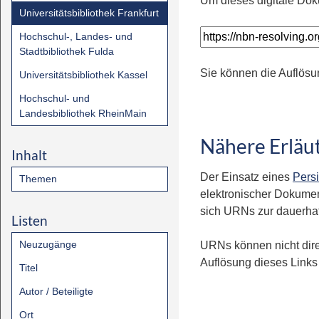
Um dieses digitale Dok
Universitätsbibliothek Frankfurt
Hochschul-, Landes- und
Stadtbibliothek Fulda
Sie können die Auflösu
Universitätsbibliothek Kassel
Hochschul- und
Landesbibliothek RheinMain
Nähere Erläu
Inhalt
Der Einsatz eines
Persi
Themen
elektronischer Dokumen
sich URNs zur dauerhaft
Listen
Neuzugänge
URNs können nicht dire
Auflösung dieses Links 
Titel
Autor / Beteiligte
Ort