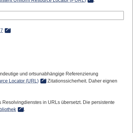
sistent Uniform Resource Locator (PURL)
:
57
 eindeutige und ortsunabhängige Referenzierung
rce Locator (URL)
Zitationssicherheit. Daher eignen
 Resolvingdienstes in URLs übersetzt. Die persistente
bliothek
.