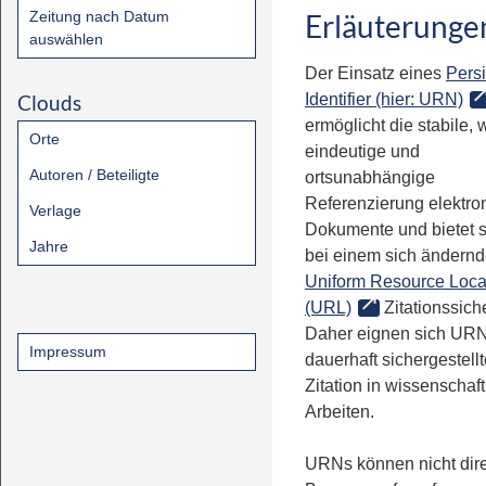
Zeitung nach Datum
Erläuterunge
auswählen
Der Einsatz eines
Persi
Clouds
Identifier (hier: URN)
ermöglicht die stabile, 
Orte
eindeutige und
Autoren / Beteiligte
ortsunabhängige
Referenzierung elektro
Verlage
Dokumente und bietet 
Jahre
bei einem sich ändern
Uniform Resource Loca
(URL)
Zitationssiche
Daher eignen sich URN
Impressum
dauerhaft sichergestell
Zitation in wissenschaf
Arbeiten.
URNs können nicht dire