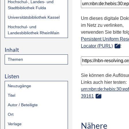
Hochschul-, Landes- und
Stadtbibliothek Fulda
Universitätsbibliothek Kassel
Um dieses digitale Do
im Netz zu verlinken,
Hochschul- und
verwenden Sie bitte fo
Landesbibliothek RheinMain
Persistent Uniform Res
Locator (PURL)
:
Inhalt
Themen
Listen
Sie können die Auflösu
Links auch hier testen:
Neuzugänge
urn:nbn:de:hebis:30:epfl
Titel
39161
Autor / Beteiligte
Ort
Nähere
Verlage