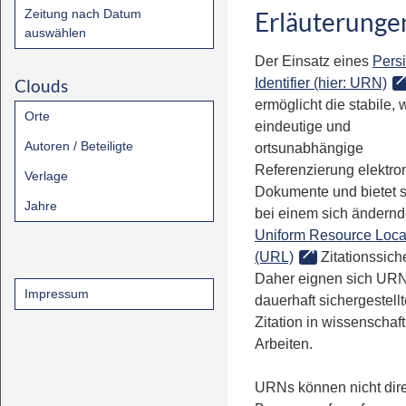
Zeitung nach Datum
Erläuterunge
auswählen
Der Einsatz eines
Persi
Clouds
Identifier (hier: URN)
ermöglicht die stabile, 
Orte
eindeutige und
Autoren / Beteiligte
ortsunabhängige
Referenzierung elektro
Verlage
Dokumente und bietet 
Jahre
bei einem sich ändern
Uniform Resource Loca
(URL)
Zitationssiche
Daher eignen sich URN
Impressum
dauerhaft sichergestell
Zitation in wissenschaf
Arbeiten.
URNs können nicht dire