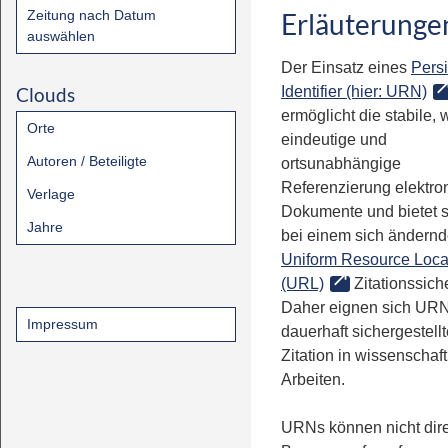
Zeitung nach Datum
Erläuterunge
auswählen
Der Einsatz eines
Persi
Clouds
Identifier (hier: URN)
ermöglicht die stabile, 
Orte
eindeutige und
Autoren / Beteiligte
ortsunabhängige
Referenzierung elektro
Verlage
Dokumente und bietet 
Jahre
bei einem sich ändern
Uniform Resource Loca
(URL)
Zitationssiche
Daher eignen sich URN
Impressum
dauerhaft sichergestell
Zitation in wissenschaf
Arbeiten.
URNs können nicht dire