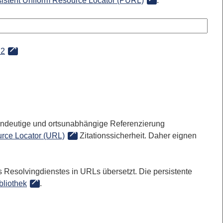
sistent Uniform Resource Locator (PURL)
:
72
 eindeutige und ortsunabhängige Referenzierung
rce Locator (URL)
Zitationssicherheit. Daher eignen
 Resolvingdienstes in URLs übersetzt. Die persistente
bliothek
.