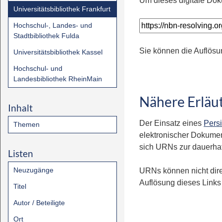
Um dieses digitale Dok
Universitätsbibliothek Frankfurt
Hochschul-, Landes- und
Stadtbibliothek Fulda
Sie können die Auflösu
Universitätsbibliothek Kassel
Hochschul- und
Landesbibliothek RheinMain
Nähere Erläu
Inhalt
Der Einsatz eines
Persi
Themen
elektronischer Dokumen
sich URNs zur dauerhaft
Listen
Neuzugänge
URNs können nicht dire
Auflösung dieses Links 
Titel
Autor / Beteiligte
Ort