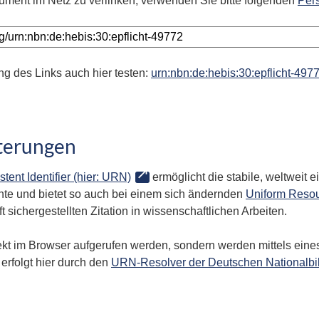
ument im Netz zu verlinken, verwenden Sie bitte folgenden
Per
ng des Links auch hier testen:
urn:nbn:de:hebis:30:epflicht-497
terungen
stent Identifier (hier: URN)
ermöglicht die stabile, weltweit
te und bietet so auch bei einem sich ändernden
Uniform Resou
 sichergestellten Zitation in wissenschaftlichen Arbeiten.
kt im Browser aufgerufen werden, sondern werden mittels eines
erfolgt hier durch den
URN-Resolver der Deutschen Nationalbi