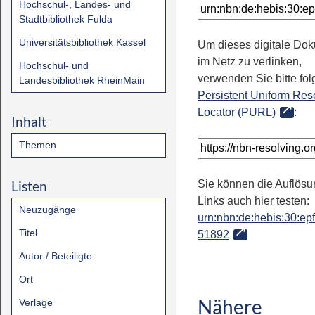
Hochschul-, Landes- und
Stadtbibliothek Fulda
Universitätsbibliothek Kassel
Um dieses digitale Do
im Netz zu verlinken,
Hochschul- und
verwenden Sie bitte fo
Landesbibliothek RheinMain
Persistent Uniform Res
Locator (PURL)
:
Inhalt
Themen
Listen
Sie können die Auflösu
Links auch hier testen:
Neuzugänge
urn:nbn:de:hebis:30:epfl
Titel
51892
Autor / Beteiligte
Ort
Nähere
Verlage