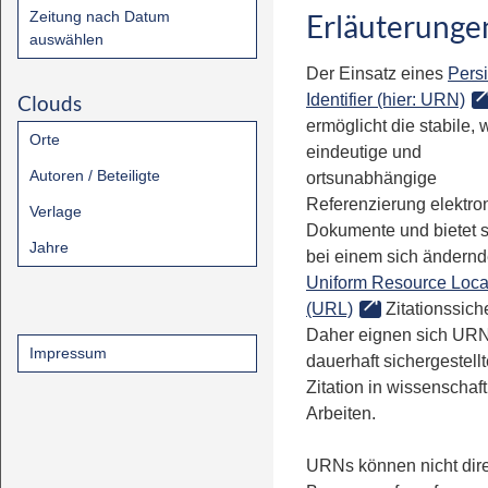
Zeitung nach Datum
Erläuterunge
auswählen
Der Einsatz eines
Persi
Clouds
Identifier (hier: URN)
ermöglicht die stabile, 
Orte
eindeutige und
Autoren / Beteiligte
ortsunabhängige
Referenzierung elektro
Verlage
Dokumente und bietet 
Jahre
bei einem sich ändern
Uniform Resource Loca
(URL)
Zitationssiche
Daher eignen sich URN
Impressum
dauerhaft sichergestell
Zitation in wissenschaf
Arbeiten.
URNs können nicht dire