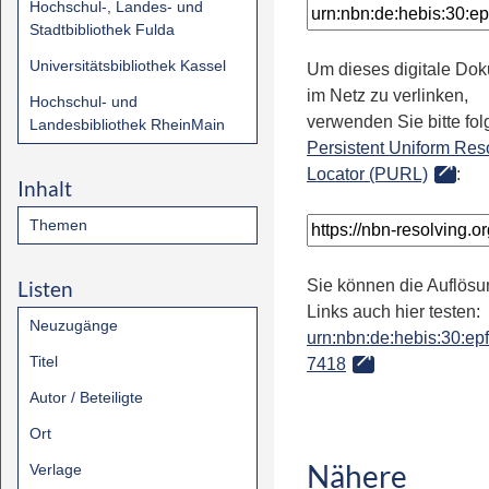
Hochschul-, Landes- und
Stadtbibliothek Fulda
Universitätsbibliothek Kassel
Um dieses digitale Do
im Netz zu verlinken,
Hochschul- und
verwenden Sie bitte fo
Landesbibliothek RheinMain
Persistent Uniform Res
Locator (PURL)
:
Inhalt
Themen
Listen
Sie können die Auflösu
Links auch hier testen:
Neuzugänge
urn:nbn:de:hebis:30:epfl
Titel
7418
Autor / Beteiligte
Ort
Nähere
Verlage