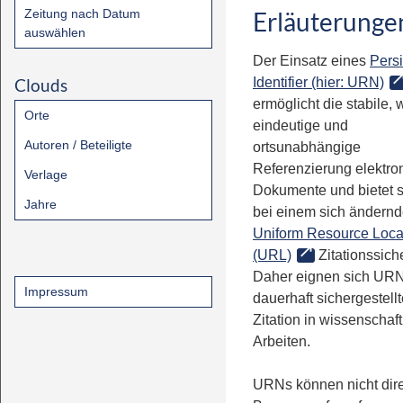
Zeitung nach Datum
Erläuterunge
auswählen
Der Einsatz eines
Persi
Clouds
Identifier (hier: URN)
ermöglicht die stabile, 
Orte
eindeutige und
Autoren / Beteiligte
ortsunabhängige
Referenzierung elektro
Verlage
Dokumente und bietet 
Jahre
bei einem sich ändern
Uniform Resource Loca
(URL)
Zitationssiche
Daher eignen sich URN
Impressum
dauerhaft sichergestell
Zitation in wissenschaf
Arbeiten.
URNs können nicht dire