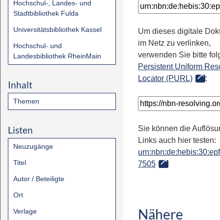
Hochschul-, Landes- und
Stadtbibliothek Fulda
Universitätsbibliothek Kassel
Um dieses digitale Do
im Netz zu verlinken,
Hochschul- und
verwenden Sie bitte fo
Landesbibliothek RheinMain
Persistent Uniform Res
Locator (PURL)
:
Inhalt
Themen
Listen
Sie können die Auflösu
Links auch hier testen:
Neuzugänge
urn:nbn:de:hebis:30:epfl
Titel
7505
Autor / Beteiligte
Ort
Nähere
Verlage