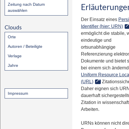
Zeitung nach Datum
Erläuterunge
auswählen
Der Einsatz eines
Persi
Clouds
Identifier (hier: URN)
ermöglicht die stabile, 
Orte
eindeutige und
Autoren / Beteiligte
ortsunabhängige
Referenzierung elektro
Verlage
Dokumente und bietet 
Jahre
bei einem sich ändern
Uniform Resource Loca
(URL)
Zitationssiche
Daher eignen sich URN
Impressum
dauerhaft sichergestell
Zitation in wissenschaf
Arbeiten.
URNs können nicht dire