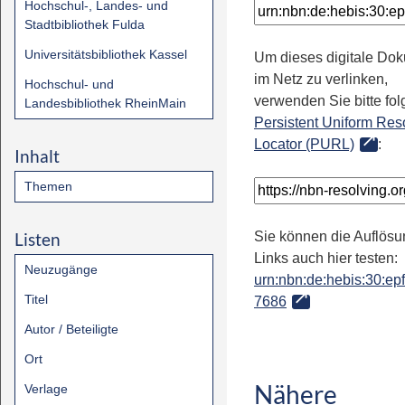
Hochschul-, Landes- und
Stadtbibliothek Fulda
Universitätsbibliothek Kassel
Um dieses digitale Do
im Netz zu verlinken,
Hochschul- und
verwenden Sie bitte fo
Landesbibliothek RheinMain
Persistent Uniform Res
Locator (PURL)
:
Inhalt
Themen
Listen
Sie können die Auflösu
Links auch hier testen:
Neuzugänge
urn:nbn:de:hebis:30:epfl
Titel
7686
Autor / Beteiligte
Ort
Nähere
Verlage