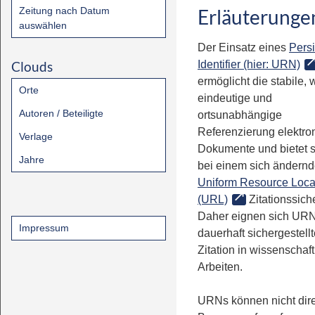
Zeitung nach Datum
Erläuterunge
auswählen
Der Einsatz eines
Persi
Clouds
Identifier (hier: URN)
ermöglicht die stabile, 
Orte
eindeutige und
Autoren / Beteiligte
ortsunabhängige
Referenzierung elektro
Verlage
Dokumente und bietet 
Jahre
bei einem sich ändern
Uniform Resource Loca
(URL)
Zitationssiche
Daher eignen sich URN
Impressum
dauerhaft sichergestell
Zitation in wissenschaf
Arbeiten.
URNs können nicht dire