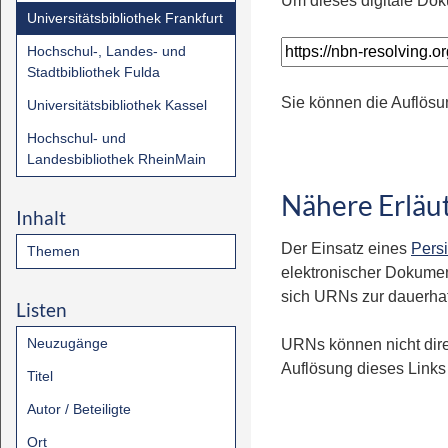
Um dieses digitale Dok
Universitätsbibliothek Frankfurt
Hochschul-, Landes- und
Stadtbibliothek Fulda
Sie können die Auflösu
Universitätsbibliothek Kassel
Hochschul- und
Landesbibliothek RheinMain
Nähere Erläu
Inhalt
Der Einsatz eines
Persi
Themen
elektronischer Dokumen
sich URNs zur dauerhaft
Listen
Neuzugänge
URNs können nicht dire
Auflösung dieses Links 
Titel
Autor / Beteiligte
Ort