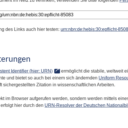
ument im Netz zu verlinken, verwenden Sie bitte folgenden
Per
ng des Links auch hier testen:
urn:nbn:de:hebis:30:epflicht-850
terungen
stent Identifier (hier: URN)
ermöglicht die stabile, weltweit
te und bietet so auch bei einem sich ändernden
Uniform Resou
 sichergestellten Zitation in wissenschaftlichen Arbeiten.
kt im Browser aufgerufen werden, sondern werden mittels eines
erfolgt hier durch den
URN-Resolver der Deutschen Nationalbi