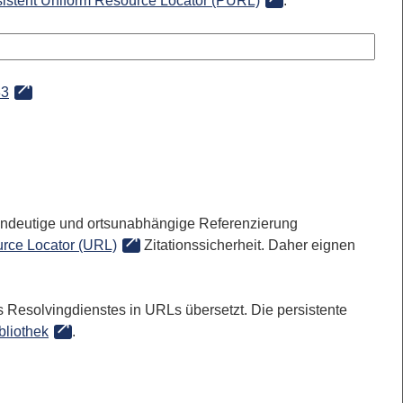
sistent Uniform Resource Locator (PURL)
:
83
 eindeutige und ortsunabhängige Referenzierung
rce Locator (URL)
Zitationssicherheit. Daher eignen
 Resolvingdienstes in URLs übersetzt. Die persistente
bliothek
.