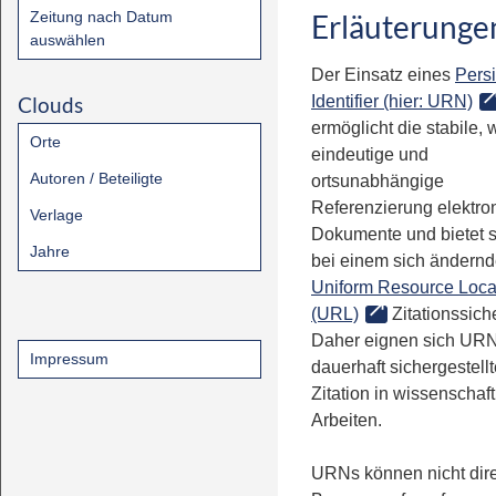
Zeitung nach Datum
Erläuterunge
auswählen
Der Einsatz eines
Persi
Clouds
Identifier (hier: URN)
ermöglicht die stabile, 
Orte
eindeutige und
Autoren / Beteiligte
ortsunabhängige
Referenzierung elektro
Verlage
Dokumente und bietet 
Jahre
bei einem sich ändern
Uniform Resource Loca
(URL)
Zitationssiche
Daher eignen sich URN
Impressum
dauerhaft sichergestell
Zitation in wissenschaf
Arbeiten.
URNs können nicht dire