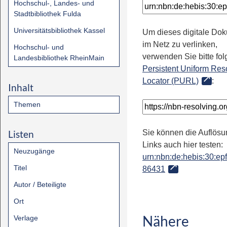
Hochschul-, Landes- und
Stadtbibliothek Fulda
Universitätsbibliothek Kassel
Um dieses digitale Do
im Netz zu verlinken,
Hochschul- und
verwenden Sie bitte fo
Landesbibliothek RheinMain
Persistent Uniform Res
Locator (PURL)
:
Inhalt
Themen
Listen
Sie können die Auflösu
Links auch hier testen:
Neuzugänge
urn:nbn:de:hebis:30:epfl
Titel
86431
Autor / Beteiligte
Ort
Nähere
Verlage