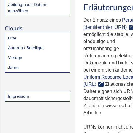
Zeitung nach Datum
Erläuterunge
auswählen
Der Einsatz eines
Persi
Clouds
Identifier (hier: URN)
ermöglicht die stabile, 
Orte
eindeutige und
Autoren / Beteiligte
ortsunabhängige
Referenzierung elektro
Verlage
Dokumente und bietet 
Jahre
bei einem sich ändern
Uniform Resource Loca
(URL)
Zitationssiche
Daher eignen sich URN
Impressum
dauerhaft sichergestell
Zitation in wissenschaf
Arbeiten.
URNs können nicht dire