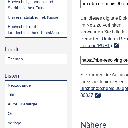
Hochschul-, Landes- und
Stadtbibliothek Fulda
Universitätsbibliothek Kassel
Um dieses digitale Do
im Netz zu verlinken,
Hochschul- und
verwenden Sie bitte fo
Landesbibliothek RheinMain
Persistent Uniform Res
Locator (PURL)
:
Inhalt
Themen
Listen
Sie können die Auflösu
Links auch hier testen:
Neuzugänge
urn:nbn:de:hebis:30:epfl
Titel
86827
Autor / Beteiligte
Ort
Nähere
Verlage