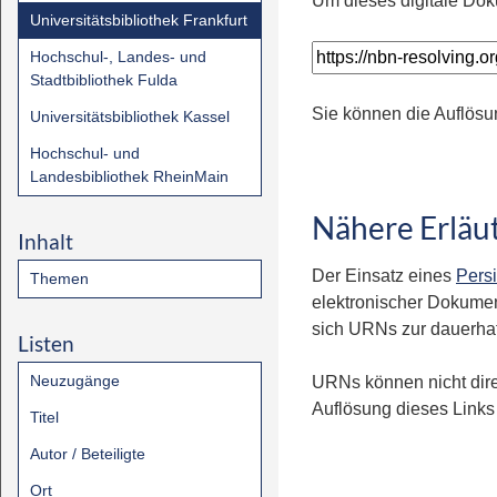
Um dieses digitale Dok
Universitätsbibliothek Frankfurt
Hochschul-, Landes- und
Stadtbibliothek Fulda
Sie können die Auflösu
Universitätsbibliothek Kassel
Hochschul- und
Landesbibliothek RheinMain
Nähere Erläu
Inhalt
Der Einsatz eines
Persi
Themen
elektronischer Dokumen
sich URNs zur dauerhaft
Listen
Neuzugänge
URNs können nicht dire
Auflösung dieses Links 
Titel
Autor / Beteiligte
Ort