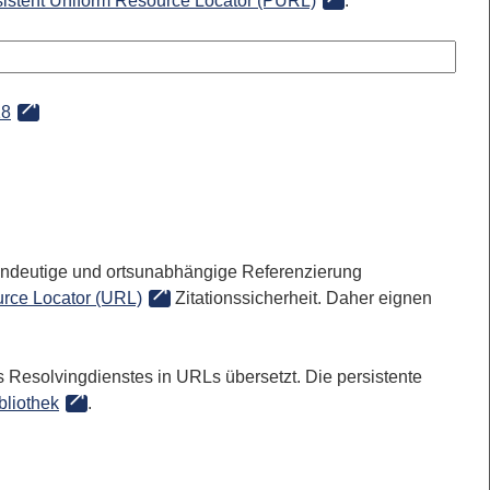
sistent Uniform Resource Locator (PURL)
:
18
 eindeutige und ortsunabhängige Referenzierung
rce Locator (URL)
Zitationssicherheit. Daher eignen
 Resolvingdienstes in URLs übersetzt. Die persistente
bliothek
.