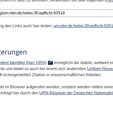
ument im Netz zu verlinken, verwenden Sie bitte folgenden
Per
ng des Links auch hier testen:
urn:nbn:de:hebis:30:epflicht-935
terungen
stent Identifier (hier: URN)
ermöglicht die stabile, weltweit
te und bietet so auch bei einem sich ändernden
Uniform Resou
 sichergestellten Zitation in wissenschaftlichen Arbeiten.
kt im Browser aufgerufen werden, sondern werden mittels eines
erfolgt hier durch den
URN-Resolver der Deutschen Nationalbi