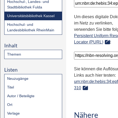
Hochschul-, Landes- und
Stadtbibliothek Fulda
Universitätsbibliothek Kassel
Um dieses digitale Do
im Netz zu verlinken,
Hochschul- und
verwenden Sie bitte fo
Landesbibliothek RheinMain
Persistent Uniform Res
Locator (PURL)
:
Inhalt
Themen
Listen
Sie können die Auflösu
Links auch hier testen:
Neuzugänge
urn:nbn:de:hebis:34:epfl
Titel
310
Autor / Beteiligte
Ort
Nähere
Verlage