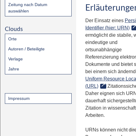
Zeitung nach Datum
Erläuterunge
auswählen
Der Einsatz eines
Persi
Clouds
Identifier (hier: URN)
ermöglicht die stabile, 
Orte
eindeutige und
Autoren / Beteiligte
ortsunabhängige
Referenzierung elektro
Verlage
Dokumente und bietet 
Jahre
bei einem sich ändern
Uniform Resource Loca
(URL)
Zitationssiche
Daher eignen sich URN
Impressum
dauerhaft sichergestell
Zitation in wissenschaf
Arbeiten.
URNs können nicht dire