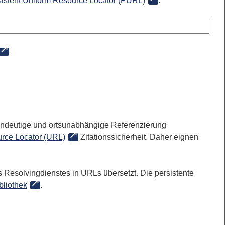
sistent Uniform Resource Locator (PURL)
:
 eindeutige und ortsunabhängige Referenzierung
rce Locator (URL)
Zitationssicherheit. Daher eignen
 Resolvingdienstes in URLs übersetzt. Die persistente
bliothek
.