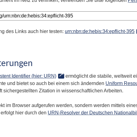
ument im Netz zu verlinken, verwenden Sie bitte folgenden
Per
ng des Links auch hier testen:
urn:nbn:de:hebis:34:epflicht-395
terungen
stent Identifier (hier: URN)
ermöglicht die stabile, weltweit
te und bietet so auch bei einem sich ändernden
Uniform Resou
 sichergestellten Zitation in wissenschaftlichen Arbeiten.
kt im Browser aufgerufen werden, sondern werden mittels eines
erfolgt hier durch den
URN-Resolver der Deutschen Nationalbi