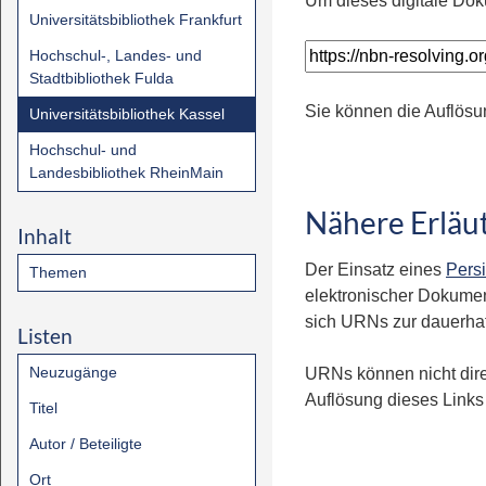
Um dieses digitale Dok
Universitätsbibliothek Frankfurt
Hochschul-, Landes- und
Stadtbibliothek Fulda
Sie können die Auflösu
Universitätsbibliothek Kassel
Hochschul- und
Landesbibliothek RheinMain
Nähere Erläu
Inhalt
Der Einsatz eines
Persi
Themen
elektronischer Dokumen
sich URNs zur dauerhaft
Listen
Neuzugänge
URNs können nicht dire
Auflösung dieses Links 
Titel
Autor / Beteiligte
Ort