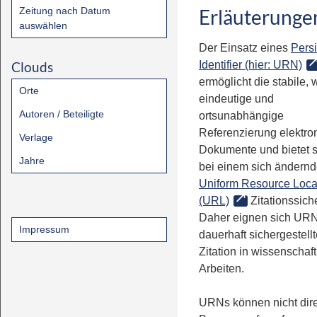
Zeitung nach Datum
Erläuterunge
auswählen
Der Einsatz eines
Persi
Clouds
Identifier (hier: URN)
ermöglicht die stabile, 
Orte
eindeutige und
Autoren / Beteiligte
ortsunabhängige
Referenzierung elektro
Verlage
Dokumente und bietet 
Jahre
bei einem sich ändern
Uniform Resource Loca
(URL)
Zitationssiche
Daher eignen sich URN
Impressum
dauerhaft sichergestell
Zitation in wissenschaf
Arbeiten.
URNs können nicht dire