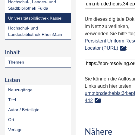
Hochschul-, Landes- und
Stadtbibliothek Fulda
Universitätsbibliothek Kassel
Um dieses digitale Do
im Netz zu verlinken,
Hochschul- und
verwenden Sie bitte fo
Landesbibliothek RheinMain
Persistent Uniform Res
Locator (PURL)
:
Inhalt
Themen
Listen
Sie können die Auflösu
Links auch hier testen:
Neuzugänge
urn:nbn:de:hebis:34:epfl
Titel
442
Autor / Beteiligte
Ort
Nähere
Verlage