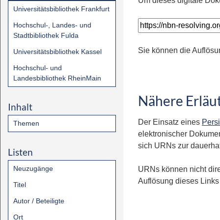
Um dieses digitale Dok
Universitätsbibliothek Frankfurt
Hochschul-, Landes- und
Stadtbibliothek Fulda
Sie können die Auflösu
Universitätsbibliothek Kassel
Hochschul- und
Landesbibliothek RheinMain
Nähere Erläu
Inhalt
Der Einsatz eines
Persi
Themen
elektronischer Dokumen
sich URNs zur dauerhaft
Listen
Neuzugänge
URNs können nicht dire
Auflösung dieses Links 
Titel
Autor / Beteiligte
Ort