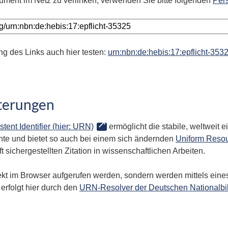
ument im Netz zu verlinken, verwenden Sie bitte folgenden
Per
ng des Links auch hier testen:
urn:nbn:de:hebis:17:epflicht-353
terungen
stent Identifier (hier: URN)
ermöglicht die stabile, weltweit
te und bietet so auch bei einem sich ändernden
Uniform Resou
 sichergestellten Zitation in wissenschaftlichen Arbeiten.
kt im Browser aufgerufen werden, sondern werden mittels eines
erfolgt hier durch den
URN-Resolver der Deutschen Nationalbi