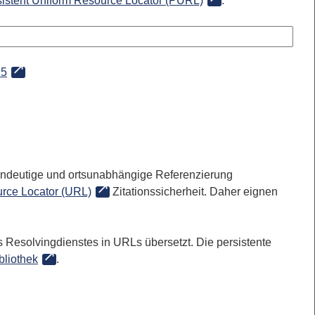
sistent Uniform Resource Locator (PURL)
:
25
 eindeutige und ortsunabhängige Referenzierung
rce Locator (URL)
Zitationssicherheit. Daher eignen
 Resolvingdienstes in URLs übersetzt. Die persistente
bliothek
.